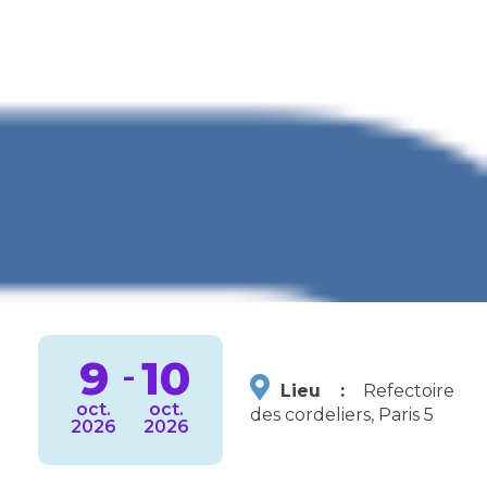
9
10
-
Lieu :
Refectoire
oct.
oct.
des cordeliers, Paris 5
2026
2026