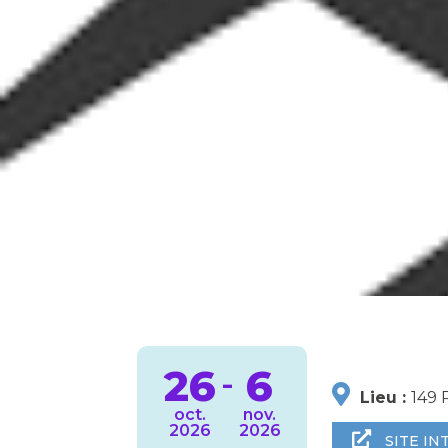
26
6
-
Lieu :
149 
oct.
nov.
2026
2026
SITE IN