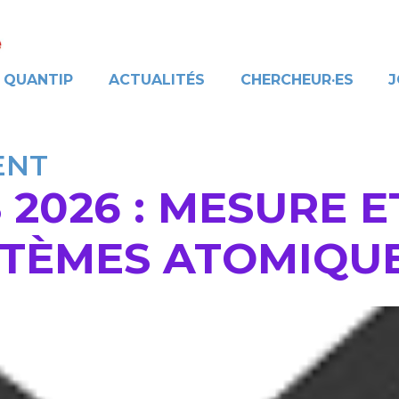
QUANTIP
ACTUALITÉS
CHERCHEUR·ES
J
ENT
2026 : MESURE E
STÈMES ATOMIQU