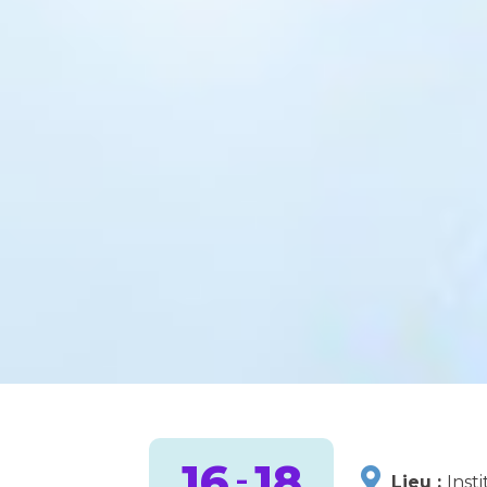
16
18
-
Lieu :
Inst