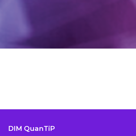
DIM QuanTiP