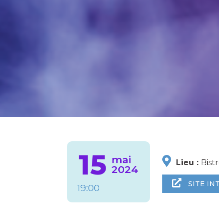
15
mai
Lieu :
Bist
2024
SITE IN
19:00