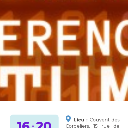
Lieu :
Couvent des
16
20
-
Cordeliers, 15 rue de