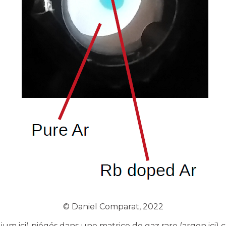
© Daniel Comparat, 2022
ium ici) piégés dans une matrice de gaz rare (argon ici) c