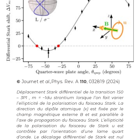
©
Journet
et al.,
Phys. Rev. A
110
, 032819 (2024)
Déplacement Stark différentiel de la transition
1
S
0
–
3
P
1
, m = −1du strontium lorsque l’on fait varier
l’ellipticité de la polarisation du faisceau Stark. La
direction du dipôle atomique (x) est fixée par le
champ magnétique externe B et est parallèle à
l’axe de propagation du faisceau Stark. L’ellipticité
de la polarisation du faisceau de Stark u est
contrôlée par l’orientation d’une lame quart
d’onde. Le décalage différentiel de Stark est nul