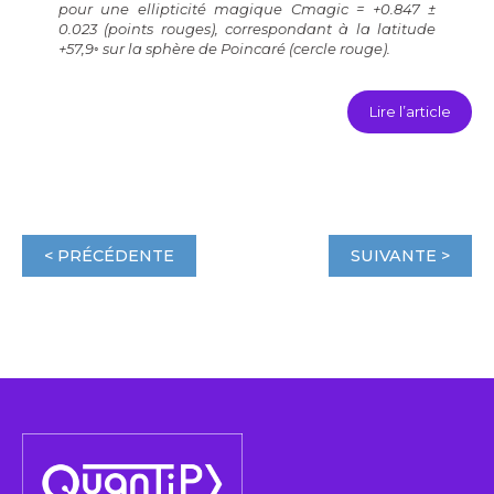
pour une ellipticité magique C
magic
= +0.847 ±
0.023 (points rouges), correspondant à la latitude
+57,9◦ sur la sphère de Poincaré (cercle rouge).
Lire l’article
< PRÉCÉDENTE
SUIVANTE >